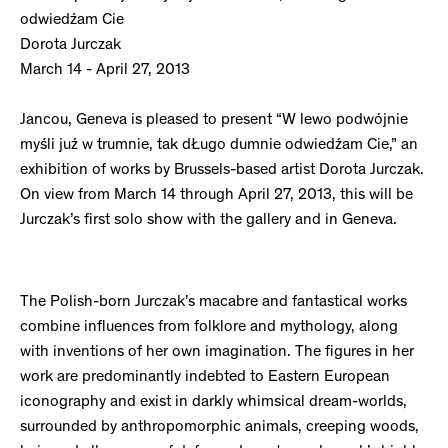
odwiedźam Cie
Dorota Jurczak
March 14 - April 27, 2013
Jancou, Geneva is pleased to present “W lewo podwójnie
myśli juź w trumnie, tak dŁugo dumnie odwiedźam Cie,” an
exhibition of works by Brussels-based artist Dorota Jurczak.
On view from March 14 through April 27, 2013, this will be
Jurczak’s first solo show with the gallery and in Geneva.
The Polish-born Jurczak’s macabre and fantastical works
combine influences from folklore and mythology, along
with inventions of her own imagination. The figures in her
work are predominantly indebted to Eastern European
iconography and exist in darkly whimsical dream-worlds,
surrounded by anthropomorphic animals, creeping woods,