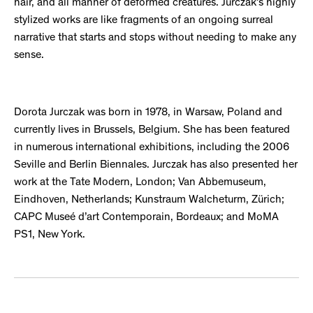
hair, and all manner of deformed creatures. Jurczak’s highly
stylized works are like fragments of an ongoing surreal
narrative that starts and stops without needing to make any
sense.
Dorota Jurczak was born in 1978, in Warsaw, Poland and
currently lives in Brussels, Belgium. She has been featured
in numerous international exhibitions, including the 2006
Seville and Berlin Biennales. Jurczak has also presented her
work at the Tate Modern, London; Van Abbemuseum,
Eindhoven, Netherlands; Kunstraum Walcheturm, Zürich;
CAPC Museé d’art Contemporain, Bordeaux; and MoMA
PS1, New York.